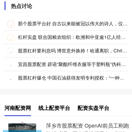
热点讨论
那个股票平台好 自古以来能被冠以伟大的诗人，仅有四个，其它人皆与“伟大”无缘
·
杠杆实盘 联合国粮农组织：欧洲和中亚逾1亿人经历粮食短缺
·
股票杠杆要利息吗 博世意外换帅！哈通离职，Christian Fischer接任
·
宜昌股票配资 辟谣“聚酯纤维衣服等于塑料瓶”伪科普 中国石油科学拆解误区
·
股票杠杆爆仓 中国石油获得发明专利授权：“一种可改造性确定方法、装置、存储介质及电子设备”
·
河南配资网
线上配资平台
配资实盘平台
萍乡市股票配资 OpenAI前员工刚跑