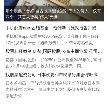
那个股票平台好 自古以来能被冠以伟大的诗人，仅有
四个，其它人皆与“伟大”无缘
手机配资app 团结基金：预计新《施政报告》或降低香港住宅物业印花税?
手机配资app 智通财经APP获悉，港府将于周三(9月
17日)发表新一份《施政报告》，团结香港基金副....
股票杠杆举例 亿都(国际控股)公布中期业绩 公司拥有人应占溢利约12.18亿港元同比增长约11.55倍
亿都（国际控股）（00259）公布截至2025年9月30日
止6个月中期业绩，收入约5.54亿港元，同....
找股票配资公司 日本政要和市民举行集会呼吁高市撤回错误言论
日本首相高市早苗近期发表涉台错误言论引发日本国
内持续抗议浪潮。而日本防卫支出屡创历史新高找股
票配资公....