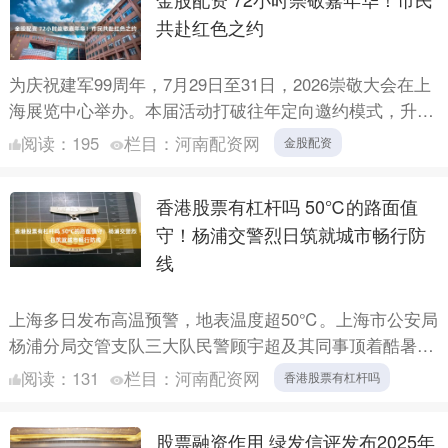
共赴红色之约
为庆祝建军99周年，7月29日至31日，2026崇敬大会在上
海展览中心举办。本届活动打破往年定向邀约模式，升级
为向社会开放的崇敬嘉年华，3天开展20余场主题活动....
阅读：
195
栏目：
河南配资网
金股配资
香港股票有杠杆吗 50℃的路面值
守！杨浦交警烈日筑就城市畅行防
线
上海多日发布高温预警，地表温度超50℃。上海市公安局
杨浦分局交管支队三大队民警顾宇超及其同事顶着酷暑值
守长海路恒仁路路口，警服被汗水浸透，依旧规范指挥交
阅读：
131
栏目：
河南配资网
香港股票有杠杆吗
通秩序。....
股票融资作用 绿发信评发布2025年