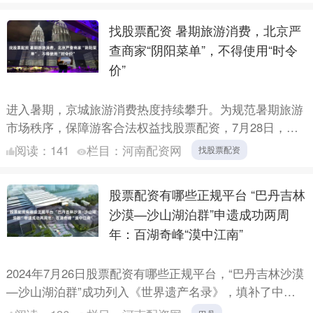
找股票配资 暑期旅游消费，北京严
查商家“阴阳菜单”，不得使用“时令
价”
进入暑期，京城旅游消费热度持续攀升。为规范暑期旅游
市场秩序，保障游客合法权益找股票配资，7月28日，北
京市市场监管综合执法总队以王府井商业街区为重点，对
阅读：
141
栏目：
河南配资网
找股票配资
酒店、特....
股票配资有哪些正规平台 “巴丹吉林
沙漠—沙山湖泊群”申遗成功两周
年：百湖奇峰“漠中江南”
2024年7月26日股票配资有哪些正规平台，“巴丹吉林沙漠
—沙山湖泊群”成功列入《世界遗产名录》，填补了中国
世界自然遗产中沙漠类型的空白，也成为内蒙古自治区首