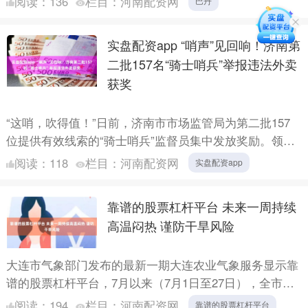
阅读：
136
栏目：
河南配资网
巴丹
个....
实盘配资app “哨声”见回响！济南第
二批157名“骑士哨兵”举报违法外卖
获奖
“这哨，吹得值！”日前，济南市市场监管局为第二批157
位提供有效线索的“骑士哨兵”监督员集中发放奖励。领奖
的他们，笑容朴实而自豪。 自今年2月全市外卖骑手被聘
阅读：
118
栏目：
河南配资网
实盘配资app
为....
靠谱的股票杠杆平台 未来一周持续
高温闷热 谨防干旱风险
大连市气象部门发布的最新一期大连农业气象服务显示靠
谱的股票杠杆平台，7月以来（7月1日至27日），全市平
均降水量116.4毫米，较常年同期偏多0.8成，较去年同....
阅读：
194
栏目：
河南配资网
靠谱的股票杠杆平台