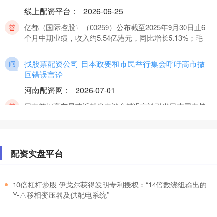
线上配资平台
：
2026-06-25
亿都（国际控股）（00259）公布截至2025年9月30日止6
个月中期业绩，收入约5.54亿港元，同比增长5.13%；毛
找股票配资公司 日本政要和市民举行集会呼吁高市撤
回错误言论
河南配资网
：
2026-07-01
日本首相高市早苗近期发表涉台错误言论引发日本国内持
续抗议浪潮。而日本防卫支出屡创历史新高找股票配资公
司，也引发民众的警惕
配资实盘平台
那个股票平台好 自古以来能被冠以伟大的诗人，仅有
四个，其它人皆与“伟大”无缘
线上配资平台
：
2026-07-15
​10倍杠杆炒股 伊戈尔获得发明专利授权：“14倍数绕组输出的
Y-△移相变压器及供配电系统”
中国古代会写诗的人太多了那个股票平台好，名篇也多得
数不清。真要把“伟大”这两个字放到一个诗人身上，光有才
气不够，光有名句