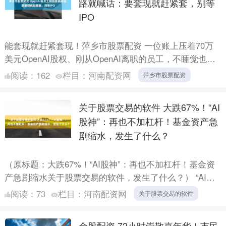
路就喊话：要套现就赶紧套，别等
IPO
能套现就赶紧套现！萍乡市股票配资 一位账上压着70万
美元OpenAI股权、刚从OpenAI离职的员工，不睡觉也要
上网喊话老同事。 眼看OpenAI的估值一路走高....
阅读：
162
栏目：
河南配资网
萍乡市股票配资
关于股票交易的软件 大跌67%！“AI
股神”：再也不加杠杆！基金资产急
剧缩水，发生了什么？
（原标题：大跌67%！“AI股神”：再也不加杠杆！基金资
产急剧缩水关于股票交易的软件，发生了什么？） “AI股
神”跌落神坛。 在最新公开的信件中，号称“AI股神....
阅读：
73
栏目：
河南配资网
关于股票交易的软件
金股配资 72小时崇敬嘉年华！市民