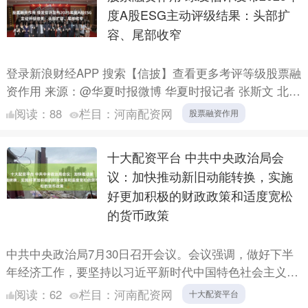
度A股ESG主动评级结果：头部扩
容、尾部收窄
登录新浪财经APP 搜索【信披】查看更多考评等级股票融
资作用 来源：@华夏时报微博 华夏时报记者 张斯文 北京
报道 7月29日，海南绿色发展信用评级有限公司（下....
阅读：
88
栏目：
河南配资网
股票融资作用
十大配资平台 中共中央政治局会
议：加快推动新旧动能转换，实施
好更加积极的财政政策和适度宽松
的货币政策
中共中央政治局7月30日召开会议。会议强调，做好下半
年经济工作，要坚持以习近平新时代中国特色社会主义思
想为指导，坚持稳中求进工作总基调，完整准确全面贯彻
阅读：
62
栏目：
河南配资网
十大配资平台
新发展理....