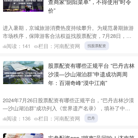
查商家“阴阳菜单”，不得使用“时令
价”
进入暑期，京城旅游消费热度持续攀升。为规范暑期旅游
市场秩序，保障游客合法权益找股票配资，7月28日，北
京市市场监管综合执法总队以王府井商业街区为重点，对
阅读：
141
栏目：
河南配资网
找股票配资
酒店、特....
股票配资有哪些正规平台 “巴丹吉林
沙漠—沙山湖泊群”申遗成功两周
年：百湖奇峰“漠中江南”
2024年7月26日股票配资有哪些正规平台，“巴丹吉林沙漠
—沙山湖泊群”成功列入《世界遗产名录》，填补了中国
世界自然遗产中沙漠类型的空白，也成为内蒙古自治区首
阅读：
136
栏目：
河南配资网
巴丹
个....
实盘配资app “哨声”见回响！济南第