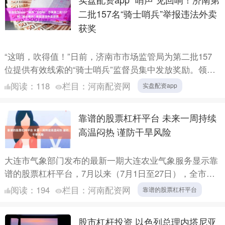
二批157名“骑士哨兵”举报违法外卖
获奖
“这哨，吹得值！”日前，济南市市场监管局为第二批157
位提供有效线索的“骑士哨兵”监督员集中发放奖励。领奖
的他们，笑容朴实而自豪。 自今年2月全市外卖骑手被聘
阅读：
118
栏目：
河南配资网
实盘配资app
为....
靠谱的股票杠杆平台 未来一周持续
高温闷热 谨防干旱风险
大连市气象部门发布的最新一期大连农业气象服务显示靠
谱的股票杠杆平台，7月以来（7月1日至27日），全市平
均降水量116.4毫米，较常年同期偏多0.8成，较去年同....
阅读：
194
栏目：
河南配资网
靠谱的股票杠杆平台
股市杠杆投资 以色列总理内塔尼亚