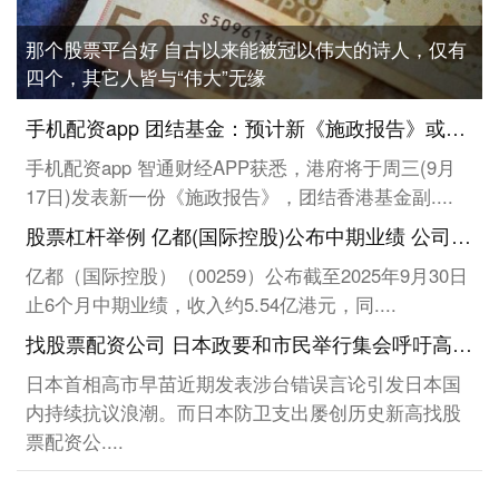
那个股票平台好 自古以来能被冠以伟大的诗人，仅有
四个，其它人皆与“伟大”无缘
手机配资app 团结基金：预计新《施政报告》或降低香港住宅物业印花税?
手机配资app 智通财经APP获悉，港府将于周三(9月
17日)发表新一份《施政报告》，团结香港基金副....
股票杠杆举例 亿都(国际控股)公布中期业绩 公司拥有人应占溢利约12.18亿港元同比增长约11.55倍
亿都（国际控股）（00259）公布截至2025年9月30日
止6个月中期业绩，收入约5.54亿港元，同....
找股票配资公司 日本政要和市民举行集会呼吁高市撤回错误言论
日本首相高市早苗近期发表涉台错误言论引发日本国
内持续抗议浪潮。而日本防卫支出屡创历史新高找股
票配资公....