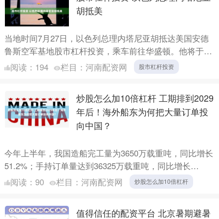
胡抵美
当地时间7月27日，以色列总理内塔尼亚胡抵达美国安德
鲁斯空军基地股市杠杆投资，乘车前往华盛顿。他将于当
地时间7月28日赴白宫会晤美国总统特朗普。按计划，内
阅读：
194
栏目：
河南配资网
股市杠杆投资
塔尼亚....
炒股怎么加10倍杠杆 工期排到2029
年后！海外船东为何把大量订单投
向中国？
今年上半年，我国造船完工量为3650万载重吨，同比增长
51.2%；手持订单量达到36325万载重吨，同比增长
54.9%；新接订单量达到12106万载重吨，同比增....
阅读：
90
栏目：
河南配资网
炒股怎么加10倍杠杆
值得信任的配资平台 北京暑期避暑