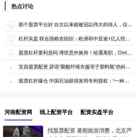
热点讨论
那个股票平台好 自古以来能被冠以伟大的诗人，仅有四个，其它人皆与“伟大”无缘
·
杠杆实盘 联合国粮农组织：欧洲和中亚逾1亿人经历粮食短缺
·
股票杠杆要利息吗 博世意外换帅！哈通离职，Christian Fischer接任
·
宜昌股票配资 辟谣“聚酯纤维衣服等于塑料瓶”伪科普 中国石油科学拆解误区
·
股票杠杆爆仓 中国石油获得发明专利授权：“一种可改造性确定方法、装置、存储介质及电子设备”
·
河南配资网
线上配资平台
配资实盘平台
找股票配资 暑期旅游消费，北京严