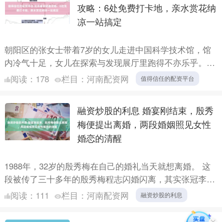
攻略：6处免费打卡地，亲水赏花纳
凉一站搞定
朝阳区的张女士带着7岁的女儿走进中国科学技术馆，馆
内冷气十足，女儿在探索与发现展厅里跑得不亦乐乎。张
女士看了一眼手机，门票免费，只花了15分钟预约。与此
阅读：
178
栏目：
河南配资网
值得信任的配资平台
同时，丰....
融资炒股的利息 婚宴刚结束，殷秀
梅便提出离婚，两段婚姻照见女性
婚恋的清醒
1988年，32岁的殷秀梅在自己的婚礼当天就想离婚。 这
段被传了三十多年的殷秀梅程志闪婚闪离，其实张冠李戴
——程志根本不是她前夫，两人只是中央音乐学院的同
阅读：
111
栏目：
河南配资网
融资炒股的利息
窗、歌....