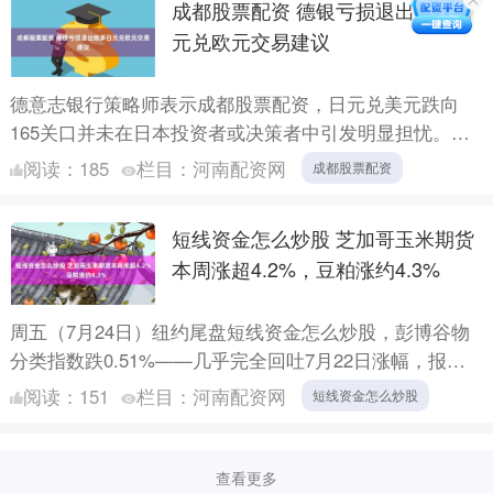
成都股票配资 德银亏损退出做多日
元兑欧元交易建议
德意志银行策略师表示成都股票配资，日元兑美元跌向
165关口并未在日本投资者或决策者中引发明显担忧。该
行策略师已放弃看涨日元兑欧元的交易建议。 “日元当前
阅读：
185
栏目：
河南配资网
成都股票配资
的疲弱似....
短线资金怎么炒股 芝加哥玉米期货
本周涨超4.2%，豆粕涨约4.3%
周五（7月24日）纽约尾盘短线资金怎么炒股，彭博谷物
分类指数跌0.51%——几乎完全回吐7月22日涨幅，报
32.8021点，本周累计上涨2.92%。 本周，CB....
阅读：
151
栏目：
河南配资网
短线资金怎么炒股
查看更多