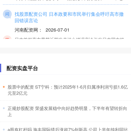
找股票配资公司 日本政要和市民举行集会呼吁高市撤
回错误言论
河南配资网
：
2026-07-01
日本首相高市早苗近期发表涉台错误言论引发日本国内持
续抗议浪潮。而日本防卫支出屡创历史新高找股票配资公
司，也引发民众的警惕
配资实盘平台
那个股票平台好 自古以来能被冠以伟大的诗人，仅有
四个，其它人皆与“伟大”无缘
线上配资平台
：
2026-07-15
​股票中的配资 ST宁科：预计2025年1-6月归属净利润亏损1.6亿
元至2亿元
中国古代会写诗的人太多了那个股票平台好，名篇也多得
数不清。真要把“伟大”这两个字放到一个诗人身上，光有才
气不够，光有名句
​正规炒股配资 荣盛发展稳中向好趋势明显，下半年有望转折向
上
​a股有杠杆吗 海丰国际绩后涨超7%创新高 公司上半年纯利同比