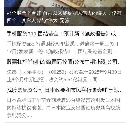
那个股票平台好 自古以来能被冠以伟大的诗人，仅有
四个，其它人皆与“伟大”无缘
手机配资app 团结基金：预计新《施政报告》或降低香港住宅物业印花税?
手机配资app 智通财经APP获悉，港府将于周三(9月
17日)发表新一份《施政报告》，团结香港基金副....
股票杠杆举例 亿都(国际控股)公布中期业绩 公司拥有人应占溢利约12.18亿港元同比增长约11.55倍
亿都（国际控股）（00259）公布截至2025年9月30日
止6个月中期业绩，收入约5.54亿港元，同....
找股票配资公司 日本政要和市民举行集会呼吁高市撤回错误言论
日本首相高市早苗近期发表涉台错误言论引发日本国
内持续抗议浪潮。而日本防卫支出屡创历史新高找股
票配资公....