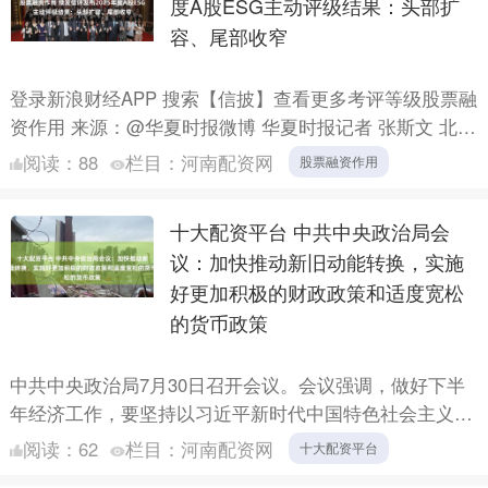
度A股ESG主动评级结果：头部扩
容、尾部收窄
登录新浪财经APP 搜索【信披】查看更多考评等级股票融
资作用 来源：@华夏时报微博 华夏时报记者 张斯文 北京
报道 7月29日，海南绿色发展信用评级有限公司（下....
阅读：
88
栏目：
河南配资网
股票融资作用
十大配资平台 中共中央政治局会
议：加快推动新旧动能转换，实施
好更加积极的财政政策和适度宽松
的货币政策
中共中央政治局7月30日召开会议。会议强调，做好下半
年经济工作，要坚持以习近平新时代中国特色社会主义思
想为指导，坚持稳中求进工作总基调，完整准确全面贯彻
阅读：
62
栏目：
河南配资网
十大配资平台
新发展理....