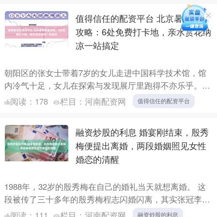
值得信任的配资平台 北京暑期避暑
攻略：6处免费打卡地，亲水赏花纳
凉一站搞定
朝阳区的张女士带着7岁的女儿走进中国科学技术馆，馆
内冷气十足，女儿在探索与发现展厅里跑得不亦乐乎。张
女士看了一眼手机，门票免费，只花了15分钟预约。与此
阅读：
178
栏目：
河南配资网
值得信任的配资平台
同时，丰....
融资炒股的利息 婚宴刚结束，殷秀
梅便提出离婚，两段婚姻照见女性
婚恋的清醒
1988年，32岁的殷秀梅在自己的婚礼当天就想离婚。 这
段被传了三十多年的殷秀梅程志闪婚闪离，其实张冠李戴
——程志根本不是她前夫，两人只是中央音乐学院的同
阅读：
111
栏目：
河南配资网
融资炒股的利息