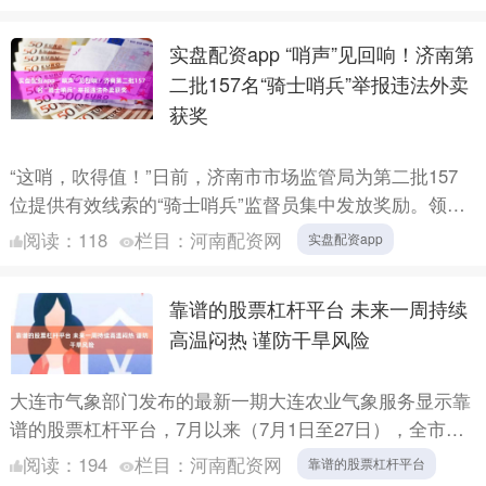
个....
实盘配资app “哨声”见回响！济南第
二批157名“骑士哨兵”举报违法外卖
获奖
“这哨，吹得值！”日前，济南市市场监管局为第二批157
位提供有效线索的“骑士哨兵”监督员集中发放奖励。领奖
的他们，笑容朴实而自豪。 自今年2月全市外卖骑手被聘
阅读：
118
栏目：
河南配资网
实盘配资app
为....
靠谱的股票杠杆平台 未来一周持续
高温闷热 谨防干旱风险
大连市气象部门发布的最新一期大连农业气象服务显示靠
谱的股票杠杆平台，7月以来（7月1日至27日），全市平
均降水量116.4毫米，较常年同期偏多0.8成，较去年同....
阅读：
194
栏目：
河南配资网
靠谱的股票杠杆平台