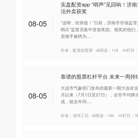
实盘配资app “哨声”见回响！济南
法外卖获奖
08-05
“这哨，吹得值！”日前，济南市市场监管
哨兵”监督员集中发放奖励。领奖的他们
卖骑手被聘为....
作者：配资炒股课
阅读：
118
栏目
靠谱的股票杠杆平台 未来一周持
大连市气象部门发布的最新一期大连农业
08-05
月以来（7月1日至27日），全市平均降水量
成，较去年同....
作者：涨停工坊
阅读：
194
栏目：