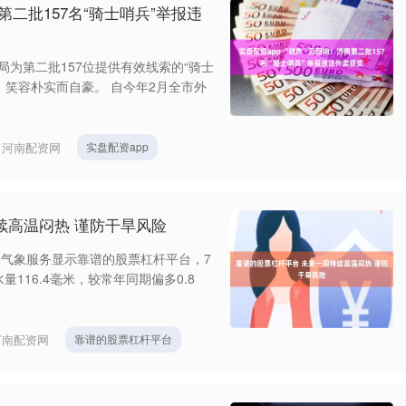
第二批157名“骑士哨兵”举报违
局为第二批157位提供有效线索的“骑士
，笑容朴实而自豪。 自今年2月全市外
：
河南配资网
实盘配资app
续高温闷热 谨防干旱风险
气象服务显示靠谱的股票杠杆平台，7
116.4毫米，较常年同期偏多0.8
河南配资网
靠谱的股票杠杆平台