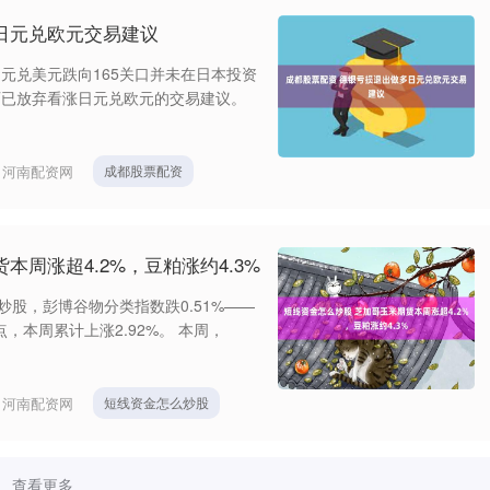
日元兑欧元交易建议
元兑美元跌向165关口并未在日本投资
师已放弃看涨日元兑欧元的交易建议。
：
河南配资网
成都股票配资
本周涨超4.2%，豆粕涨约4.3%
炒股，彭博谷物分类指数跌0.51%——
点，本周累计上涨2.92%。 本周，
：
河南配资网
短线资金怎么炒股
查看更多