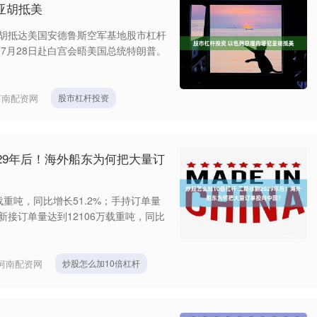
亚胡抵美
亚胡抵达美国安德鲁斯空军基地股市杠杆
7月28日赴白宫会晤美国总统特朗普。
河南配资网
股市杠杆投资
029年后！海外船东为何把大量订
载重吨，同比增长51.2%；手持订单量
；新接订单量达到12106万载重吨，同比
河南配资网
炒股怎么加10倍杠杆