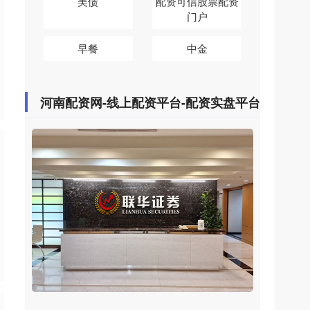
美债
配资可信股票配资
门户
早餐
中金
河南配资网-线上配资平台-配资实盘平台
怎么申请股票配资 大成月添利一个月滚
动持有中短债A基金经理变动：增聘方
锐为基金经理
河南配资网
：
2026-06-12
证券之星消息，2025年7月12日，大成月