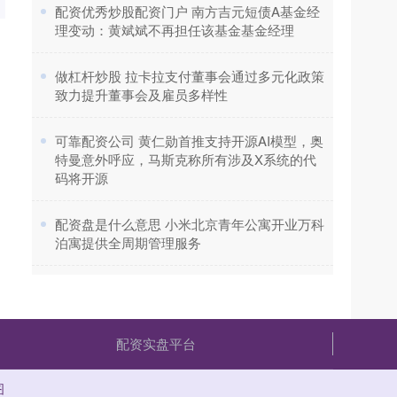
​配资优秀炒股配资门户 南方吉元短债A基金经
理变动：黄斌斌不再担任该基金基金经理
​做杠杆炒股 拉卡拉支付董事会通过多元化政策
致力提升董事会及雇员多样性
​可靠配资公司 黄仁勋首推支持开源AI模型，奥
特曼意外呼应，马斯克称所有涉及X系统的代
码将开源
​配资盘是什么意思 小米北京青年公寓开业万科
泊寓提供全周期管理服务
配资实盘平台
图