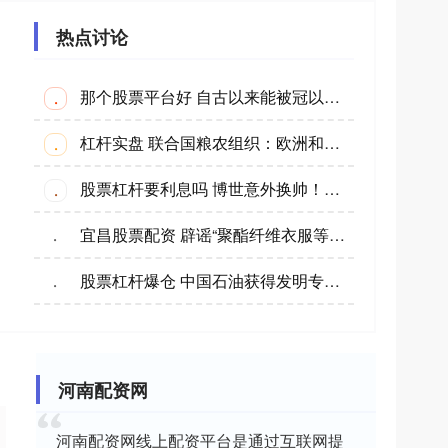
热点讨论
那个股票平台好 自古以来能被冠以伟大的诗人，仅有四个，其它人皆与“伟大”无缘
·
杠杆实盘 联合国粮农组织：欧洲和中亚逾1亿人经历粮食短缺
·
股票杠杆要利息吗 博世意外换帅！哈通离职，Christian Fischer接任
·
宜昌股票配资 辟谣“聚酯纤维衣服等于塑料瓶”伪科普 中国石油科学拆解误区
·
股票杠杆爆仓 中国石油获得发明专利授权：“一种可改造性确定方法、装置、存储介质及电子设备”
·
河南配资网
河南配资网线上配资平台是通过互联网提