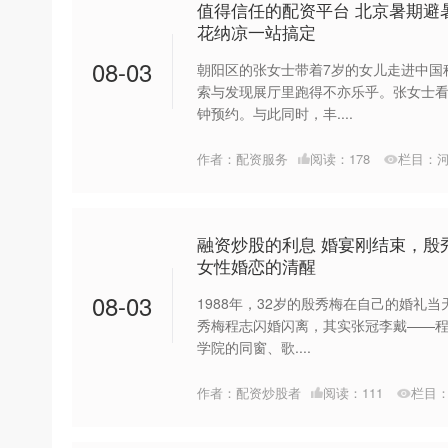
值得信任的配资平台 北京暑期避
花纳凉一站搞定
08-03
朝阳区的张女士带着7岁的女儿走进中国
索与发现展厅里跑得不亦乐乎。张女士看
钟预约。与此同时，丰....
作者：配资服务
阅读：
178
栏目：
融资炒股的利息 婚宴刚结束，殷
女性婚恋的清醒
08-03
1988年，32岁的殷秀梅在自己的婚礼
秀梅程志闪婚闪离，其实张冠李戴——
学院的同窗、歌....
作者：配资炒股者
阅读：
111
栏目