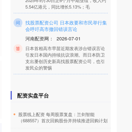
找股票配资公司 日本政要和市民举行集
会呼吁高市撤回错误言论
河南配资网
：
2026-07-01
日本首相高市早苗近期发表涉台错误言论
引发日本国内持续抗议浪潮。而日本防卫
支出屡创历史新高找股票配资公司，也引
发民众的警惕
那个股票平台好 自古以来能被冠以伟大
的诗人，仅有四个，其它人皆与“伟大”
无缘
配资实盘平台
线上配资平台
：
2026-07-15
中国古代会写诗的人太多了那个股票平台
​股票线上配资 每周股票复盘：兰剑智能
好，名篇也多得数不清。真要把“伟大”这两
（688557）首次回购股份并持续推进回购计划
个字放到一个诗人身上，光有才气不够，
光有名句