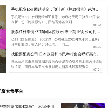
手机配资app 团结基金：预计新《施政报告》或降低香港住宅物业印花税?
手机配资app 智通财经APP获悉，港府将于周三(9月17日)发
表新一份《施政报告》，团结香港基金副....
06-22
股票杠杆举例 亿都(国际控股)公布中期业绩 公司拥有人应占溢利约12.18亿港元同比增长约11.55倍
亿都（国际控股）（00259）公布截至2025年9月30日止6个
月中期业绩，收入约5.54亿港元，同....
06-25
找股票配资公司 日本政要和市民举行集会呼吁高市撤回错误言论
，
日本首相高市早苗近期发表涉台错误言论引发日本国内持续抗
议浪潮。而日本防卫支出屡创历史新高找股票配资公....
07-01
配资实盘平台
严查商家“阴阳菜单”，不得使用