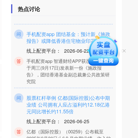
添利一个月滚动持有中短债债券(090021)
热点讨论
发布公告，增聘方锐为基金经理，任职
手机配资app 团结基金：预计新《施政
报告》或降低香港住宅物业印花税?
线上配资平台
：
2026-06-22
手机配资app 智通财经APP获悉，港府将
于周三(9月17日)发表新一份《施政报
告》，团结香港基金副总裁兼公共政策研
究院
股票杠杆举例 亿都(国际控股)公布中期
业绩 公司拥有人应占溢利约12.18亿港
元同比增长约11.55倍
线上配资平台
：
2026-06-25
亿都（国际控股）（00259）公布截至
2025年9月30日止6个月中期业绩，收入约
5.54亿港元，同比增长5.13%；毛